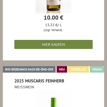
10.00 €
13.33 €/ L
(zzgl. Versand)
HIER KAUFEN
BIO-ERZEUGNIS NACH DE-ÖKO-039
NEU
TOPSELLER
VE
BIO-ERZEUGNIS NACH DE-ÖKO-039
NEU
TOPSELLER
VEGAN
2025 MUSCARIS FEINHERB
WEISSWEIN