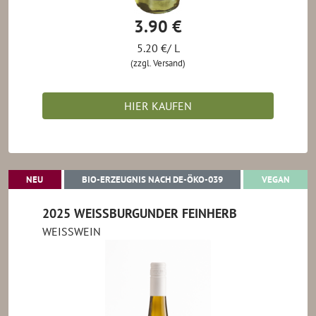
3.90 €
5.20 €/ L
(zzgl. Versand)
HIER KAUFEN
NEU
BIO-ERZEUGNIS NACH 
VEGA
NEU
BIO-ERZEUGNIS NACH DE-ÖKO-039
VEGAN
2025 WEISSBURGUNDER FEINHERB
WEISSWEIN