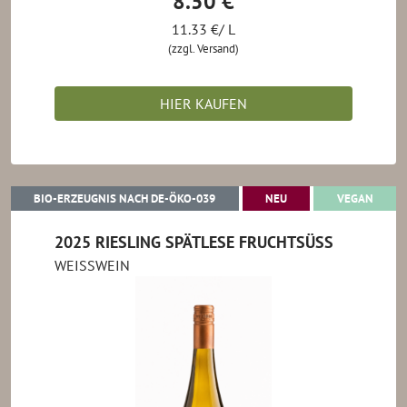
8.50 €
11.33 €/ L
(zzgl. Versand)
HIER KAUFEN
BIO-ERZEUGNIS NACH DE-ÖKO-039
NEU
VEGA
BIO-ERZEUGNIS NACH DE-ÖKO-039
NEU
VEGAN
2025 RIESLING SPÄTLESE FRUCHTSÜSS
WEISSWEIN