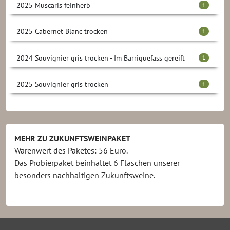
2025 Muscaris feinherb
1
2025 Cabernet Blanc trocken
1
2024 Souvignier gris trocken - Im Barriquefass gereift
1
2025 Souvignier gris trocken
1
2025 Sauvignac trocken
1
2024 Cabernet Blanc trocken
MEHR ZU ZUKUNFTSWEINPAKET
1
Warenwert des Paketes: 56 Euro.
Insgesamt:
6
Flaschen
Das Probierpaket beinhaltet 6 Flaschen unserer
besonders nachhaltigen Zukunftsweine.