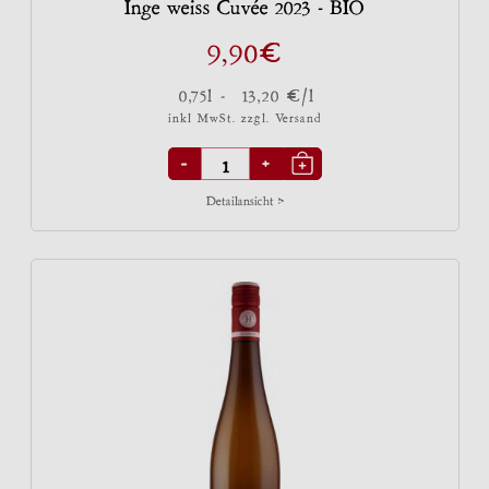
Inge weiss Cuvée 2023 - BIO
€
9,90
€
0,75l -
13,20
/l
inkl MwSt. zzgl.
Versand
-
+
Detailansicht >