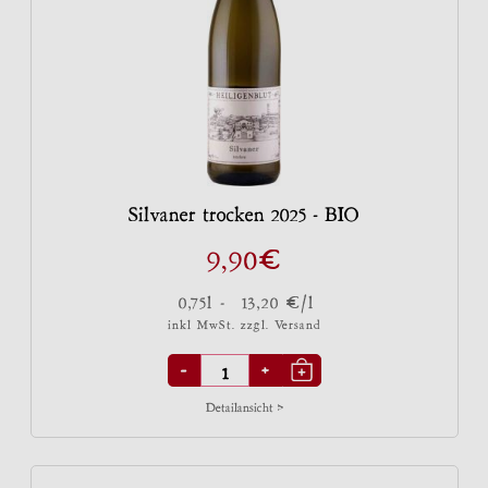
Silvaner trocken 2025 - BIO
€
9,90
€
0,75l -
13,20
/l
inkl MwSt. zzgl.
Versand
-
+
Detailansicht >