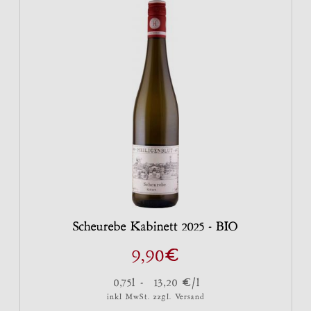
Scheurebe Kabinett 2025 - BIO
€
9,90
€
0,75l -
13,20
/l
inkl MwSt. zzgl.
Versand