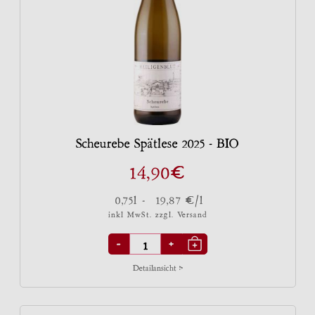
Scheurebe Spätlese 2025 - BIO
€
14,90
€
0,75l -
19,87
/l
inkl MwSt. zzgl.
Versand
-
+
Detailansicht >