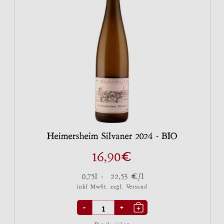
Heimersheim Silvaner 2024 - BIO
€
16,90
€
0,75l -
22,53
/l
inkl MwSt. zzgl.
Versand
-
+
Detailansicht >