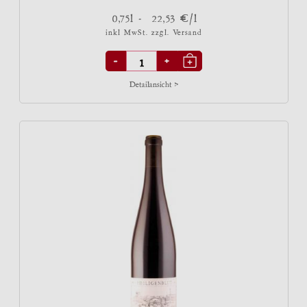
€
0,75l -
22,53
/l
inkl MwSt. zzgl.
Versand
-
+
Detailansicht >