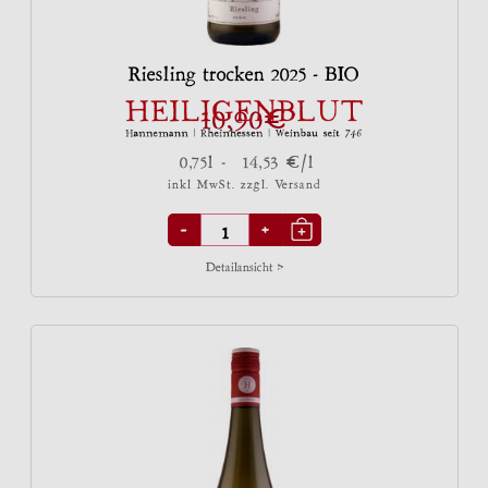
Riesling trocken 2025 - BIO
€
10,90
€
0,75l -
14,53
/l
inkl MwSt. zzgl.
Versand
-
+
Detailansicht >