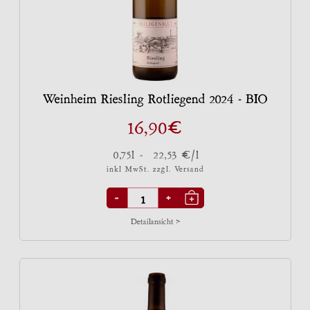
Weinheim Riesling Rotliegend 2024 - BIO
€
16,90
€
0,75l -
22,53
/l
inkl MwSt. zzgl.
Versand
-
+
Detailansicht >