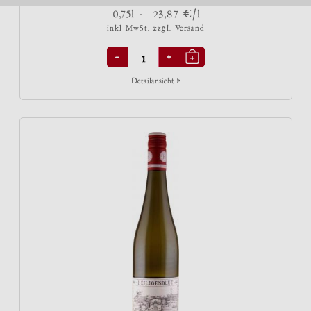
€
0,75l -
23,87
/l
inkl MwSt. zzgl.
Versand
-
+
Detailansicht >