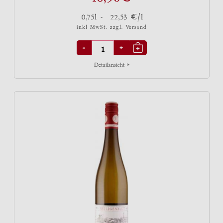
€
0,75l -
22,53
/l
inkl MwSt. zzgl.
Versand
-
+
Detailansicht >