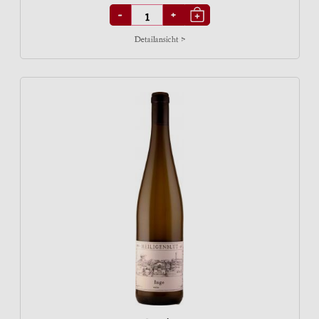
-
+
Detailansicht >