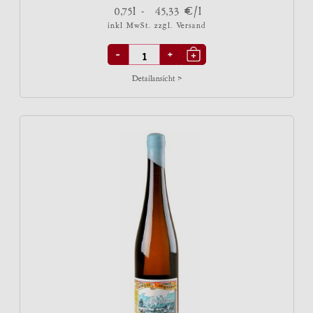
€
0,75l -
45,33
/l
inkl MwSt. zzgl.
Versand
-
+
Detailansicht >