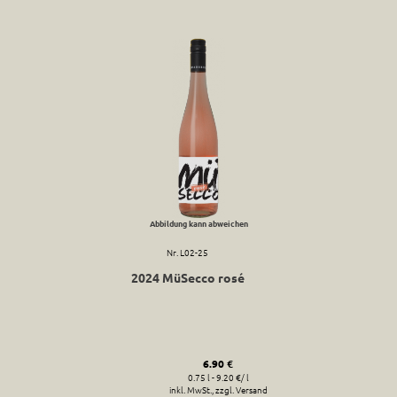
Abbildung kann abweichen
Nr. L02-25
2024 MüSecco rosé
6.90 €
0.75 l - 9.20 €/ l
inkl. MwSt., zzgl. Versand