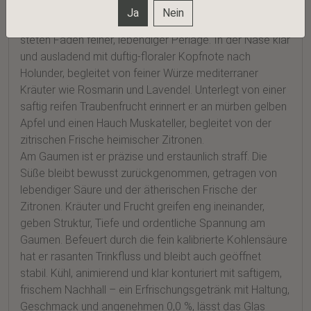
MEHR ZU LUNAR HERBS ALKOHOLFREI
Ja
Nein
Im Glas strahlt der Lunar Herbs in hellem Gelb mit einem
steten Faden feiner, lebendiger Perlage. In der Nase klar
und ausladend mit duftig-floraler Kopfnote nach
Holunder, begleitet von feiner Würze mediterraner
Kräuter wie Rosmarin und Lavendel. Unterlegt von einer
saftig reifen Traubenfrucht erinnert er an mürben gelben
Apfel und einen Hauch Muskateller, begleitet von der
zitrischen Frische heimischer Zitronen.
Am Gaumen ist er präzise und erstaunlich straff. Die
Süße bleibt bewusst zurückgenommen, getragen von
lebendiger Säure und der ätherischen Frische der
Zitronen. Kräuter und Frucht greifen eng ineinander,
geben Struktur, Tiefe und ordentliche Spannung am
Gaumen. Befeuert durch die fein kalibrierte Kohlensäure
hat er rasanten Trinkfluss und bleibt auch geöffnet
stabil. Kühl, animierend und klar konturiert mit saftigem,
frischem Nachhall – ein Erfrischungsgetränk mit Haltung,
Geschmack und angenehmen 0,0 %, lässt das Glas