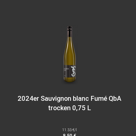
2024er Sauvignon blanc Fumé QbA
trocken 0,75 L
11.33 €/l
8.50 €