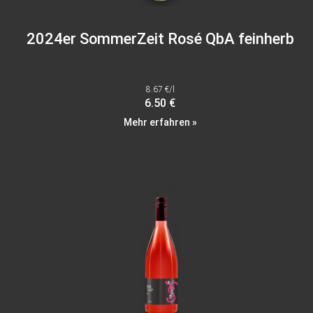
2024er SommerZeit Rosé QbA feinherb
8.67 €/l
6.50 €
Mehr erfahren »