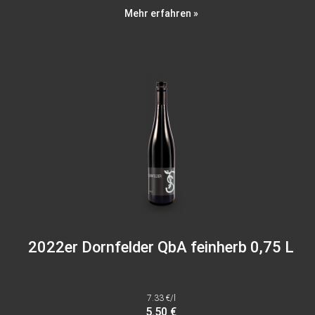
Mehr erfahren »
2022er Dornfelder QbA feinherb 0,75 L
7.33 €/l
5.50 €