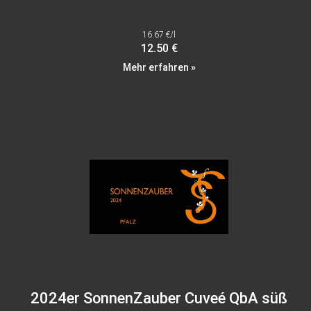
16.67 €/l
12.50 €
Mehr erfahren »
2024er SonnenZauber Cuveé QbA süß