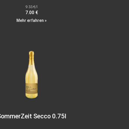
9.33 €/l
7.00 €
Mehr erfahren »
SommerZeit Secco 0.75l