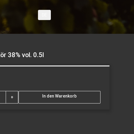
DE
v
r 38% vol. 0.5l
In den Warenkorb
+