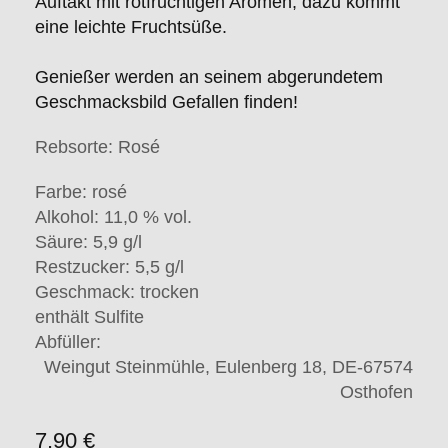
Auftakt mit rotfruchtigen Aromen, dazu kommt
eine leichte Fruchtsüße.
Genießer werden an seinem abgerundetem
Geschmacksbild Gefallen finden!
Rebsorte:
Rosé
Farbe:
rosé
Alkohol:
11,0 % vol.
Säure:
5,9 g/l
Restzucker:
5,5 g/l
Geschmack:
trocken
enthält Sulfite
Abfüller:
Weingut Steinmühle, Eulenberg 18, DE-67574
Osthofen
7.90 €