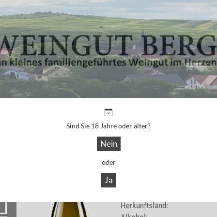
Sind Sie 18 Jahre oder älter?
WEIN NUMMER: 2670
Nein
0,NIX
ENTALKOHOLISIERTER WEIN
oder
ZUTATEN UND NÄHRWERTE
Ja
Flaschengröße:
Herkunftsland: