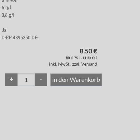
0 % vol.
6 g/l
3,8 g/l
Ja
D-RP 4395250 DE-
8.50 €
für 0.75 l - 11.33 €/ l
inkl. MwSt., zzgl. Versand
+
-
in den Warenkorb