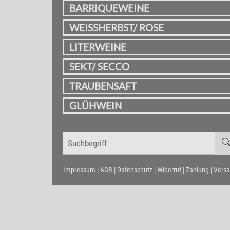
BARRIQUEWEINE
WEISSHERBST/ ROSE
LITERWEINE
SEKT/ SECCO
TRAUBENSAFT
GLÜHWEIN
Impressum |
AGB |
Datenschutz |
Widerruf |
Zahlung | Vers