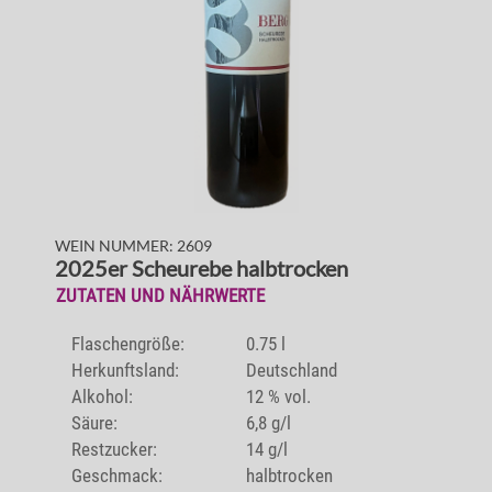
WEIN NUMMER: 2609
2025er Scheurebe halbtrocken
ZUTATEN UND NÄHRWERTE
Flaschengröße:
0.75 l
Herkunftsland:
Deutschland
Alkohol:
12 % vol.
Säure:
6,8 g/l
Restzucker:
14 g/l
Geschmack:
halbtrocken