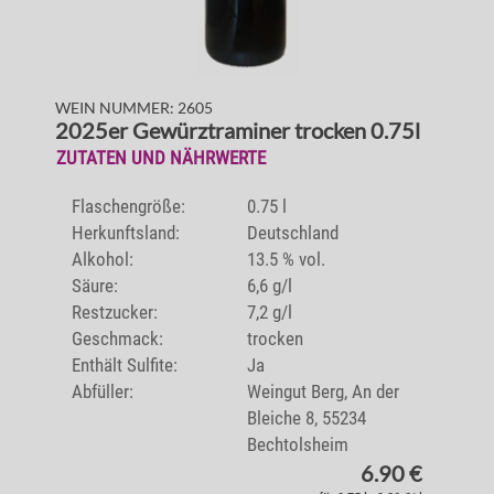
WEIN NUMMER: 2605
2025er Gewürztraminer trocken 0.75l
ZUTATEN UND NÄHRWERTE
Flaschengröße:
0.75 l
Herkunftsland:
Deutschland
Alkohol:
13.5 % vol.
Säure:
6,6 g/l
Restzucker:
7,2 g/l
Geschmack:
trocken
Enthält Sulfite:
Ja
Abfüller:
Weingut Berg, An der
Bleiche 8, 55234
Bechtolsheim
6.90 €