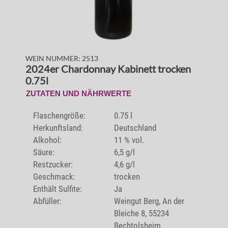
WEIN NUMMER: 2513
2024er Chardonnay Kabinett trocken
0.75l
ZUTATEN UND NÄHRWERTE
Flaschengröße:
0.75 l
Herkunftsland:
Deutschland
Alkohol:
11 % vol.
Säure:
6,5 g/l
Restzucker:
4,6 g/l
Geschmack:
trocken
Enthält Sulfite:
Ja
Abfüller:
Weingut Berg, An der
Bleiche 8, 55234
Bechtolsheim