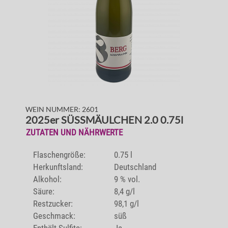
WEIN NUMMER: 2601
2025er SÜSSMÄULCHEN 2.0 0.75l
ZUTATEN UND NÄHRWERTE
Flaschengröße:
0.75 l
Herkunftsland:
Deutschland
Alkohol:
9 % vol.
Säure:
8,4 g/l
Restzucker:
98,1 g/l
Geschmack:
süß