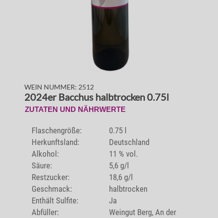
WEIN NUMMER: 2512
2024er Bacchus halbtrocken 0.75l
ZUTATEN UND NÄHRWERTE
Flaschengröße:
0.75 l
Herkunftsland:
Deutschland
Alkohol:
11 % vol.
Säure:
5,6 g/l
Restzucker:
18,6 g/l
Geschmack:
halbtrocken
Enthält Sulfite:
Ja
Abfüller:
Weingut Berg, An der