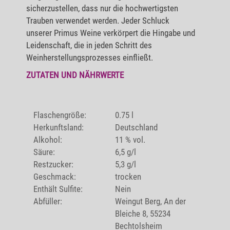
sicherzustellen, dass nur die hochwertigsten
Trauben verwendet werden. Jeder Schluck
unserer Primus Weine verkörpert die Hingabe und
Leidenschaft, die in jeden Schritt des
Weinherstellungsprozesses einfließt.
ZUTATEN UND NÄHRWERTE
Flaschengröße:
0.75 l
Herkunftsland:
Deutschland
Alkohol:
11 % vol.
Säure:
6,5 g/l
Restzucker:
5,3 g/l
Geschmack:
trocken
Enthält Sulfite:
Nein
Abfüller:
Weingut Berg, An der
Bleiche 8, 55234
Bechtolsheim