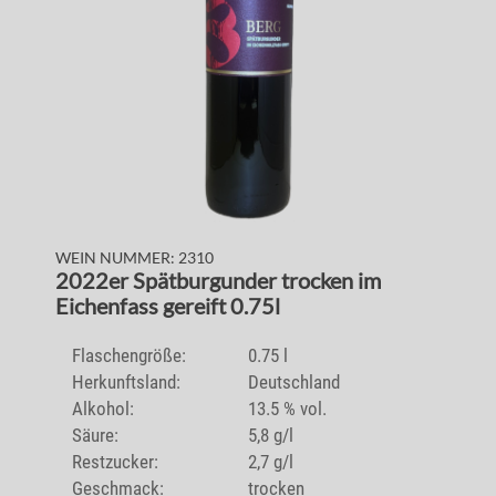
WEIN NUMMER: 2310
2022er Spätburgunder trocken im
Eichenfass gereift 0.75l
Flaschengröße:
0.75 l
Herkunftsland:
Deutschland
Alkohol:
13.5 % vol.
Säure:
5,8 g/l
Restzucker:
2,7 g/l
Geschmack:
trocken