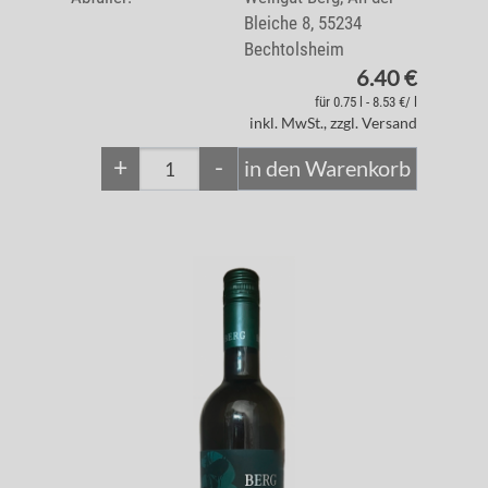
Bleiche 8, 55234
Bechtolsheim
6.40 €
für 0.75 l - 8.53 €/ l
inkl. MwSt., zzgl. Versand
+
-
in den Warenkorb