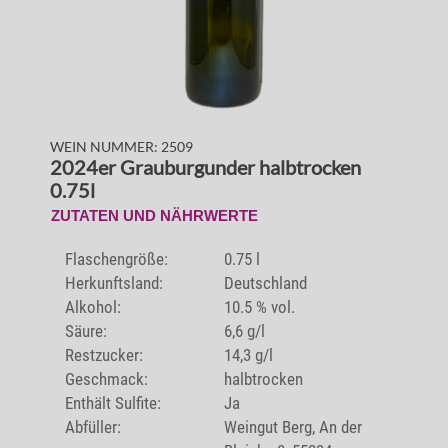
WEIN NUMMER: 2509
2024er Grauburgunder halbtrocken
0.75l
ZUTATEN UND NÄHRWERTE
Flaschengröße:
0.75 l
Herkunftsland:
Deutschland
Alkohol:
10.5 % vol.
Säure:
6,6 g/l
Restzucker:
14,3 g/l
Geschmack:
halbtrocken
Enthält Sulfite:
Ja
Abfüller:
Weingut Berg, An der