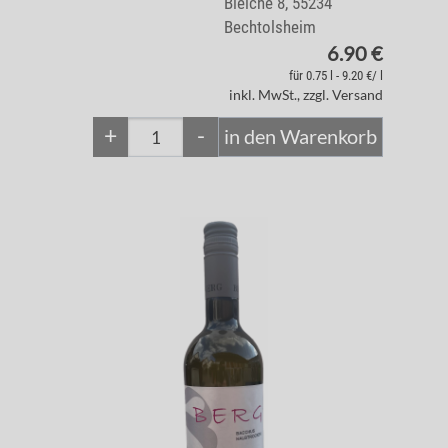
Bleiche 8, 55234
Bechtolsheim
6.90 €
für 0.75 l - 9.20 €/ l
inkl. MwSt., zzgl. Versand
+
-
in den Warenkorb