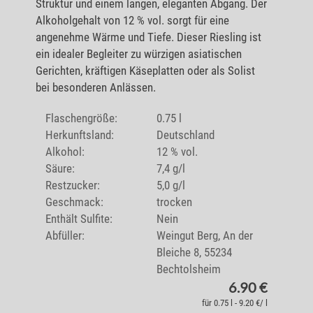
Struktur und einem langen, eleganten Abgang. Der
Alkoholgehalt von 12 % vol. sorgt für eine
angenehme Wärme und Tiefe. Dieser Riesling ist
ein idealer Begleiter zu würzigen asiatischen
Gerichten, kräftigen Käseplatten oder als Solist
bei besonderen Anlässen.
Flaschengröße:
0.75 l
Herkunftsland:
Deutschland
Alkohol:
12 % vol.
Säure:
7,4 g/l
Restzucker:
5,0 g/l
Geschmack:
trocken
Enthält Sulfite:
Nein
Abfüller:
Weingut Berg, An der
Bleiche 8, 55234
Bechtolsheim
6.90 €
für 0.75 l - 9.20 €/ l