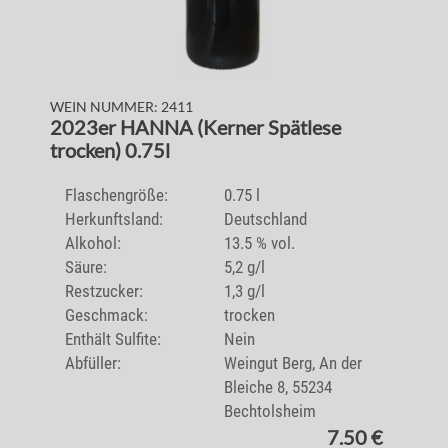
WEIN NUMMER: 2411
2023er HANNA (Kerner Spätlese
trocken) 0.75l
Flaschengröße:
0.75 l
Herkunftsland:
Deutschland
Alkohol:
13.5 % vol.
Säure:
5,2 g/l
Restzucker:
1,3 g/l
Geschmack:
trocken
Enthält Sulfite:
Nein
Abfüller:
Weingut Berg, An der
Bleiche 8, 55234
Bechtolsheim
7.50 €