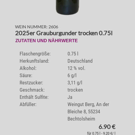
WEIN NUMMER: 2606
2025er Grauburgunder trocken 0.75l
ZUTATEN UND NÄHRWERTE
Flaschengröße:
0.75 l
Herkunftsland:
Deutschland
Alkohol:
12 % vol.
Säure:
6 g/l
Restzucker:
3,11 g/l
Geschmack:
trocken
Enthält Sulfite:
Ja
Abfüller:
Weingut Berg, An der
Bleiche 8, 55234
Bechtolsheim
6.90 €
für 0.75 l - 9.20 €/ l