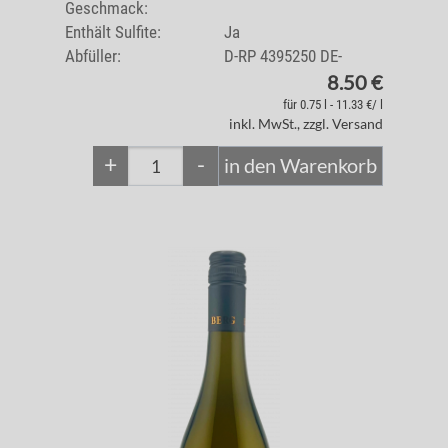
Geschmack:
Enthält Sulfite:
Ja
Abfüller:
D-RP 4395250 DE-
8.50 €
für 0.75 l - 11.33 €/ l
inkl. MwSt., zzgl. Versand
+
-
in den Warenkorb