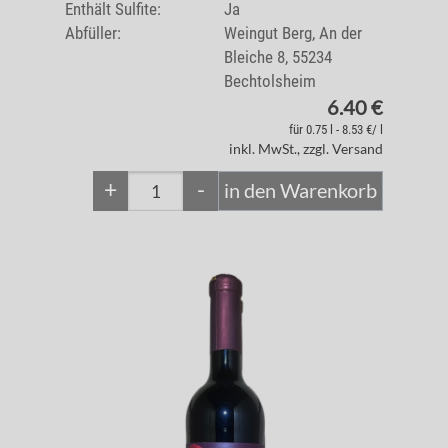
Enthält Sulfite:
Ja
Abfüller:
Weingut Berg, An der
Bleiche 8, 55234
Bechtolsheim
6.40 €
für 0.75 l - 8.53 €/ l
inkl. MwSt., zzgl. Versand
+
-
in den Warenkorb