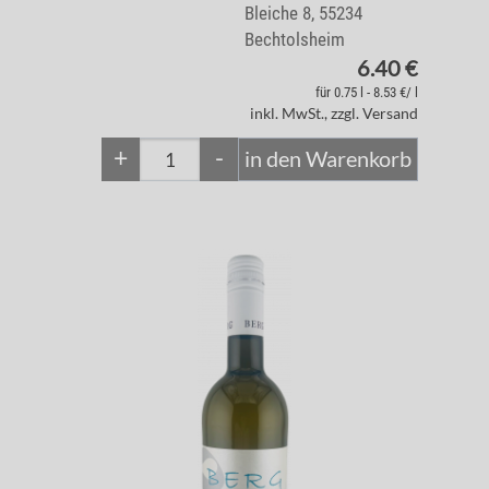
Bleiche 8, 55234
Bechtolsheim
6.40 €
für 0.75 l - 8.53 €/ l
inkl. MwSt., zzgl. Versand
+
-
in den Warenkorb