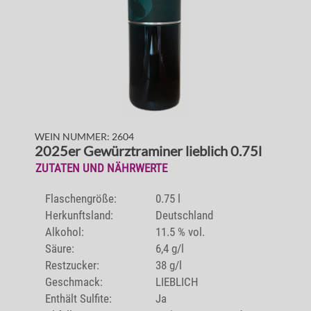
WEIN NUMMER: 2604
2025er Gewürztraminer lieblich 0.75l
ZUTATEN UND NÄHRWERTE
Flaschengröße:
0.75 l
Herkunftsland:
Deutschland
Alkohol:
11.5 % vol.
Säure:
6,4 g/l
Restzucker:
38 g/l
Geschmack:
LIEBLICH
Enthält Sulfite:
Ja