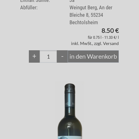
Enthält Sulfite:
Ja
Abfüller:
Weingut Berg, An der
Bleiche 8, 55234
Bechtolsheim
8.50 €
für 0.75 l - 11.33 €/ l
inkl. MwSt., zzgl. Versand
+
-
in den Warenkorb