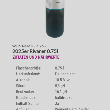
WEIN NUMMER: 2608
2025er Rivaner 0.75l
ZUTATEN UND NÄHRWERTE
Flaschengröße:
0.75 l
Herkunftsland:
Deutschland
Alkohol:
10.5 % vol.
Säure:
5,3 g/l
Restzucker:
16,1 g/l
Geschmack:
halbtrocken
Enthält Sulfite:
Ja
Abfüller:
Weingut Berg, An der