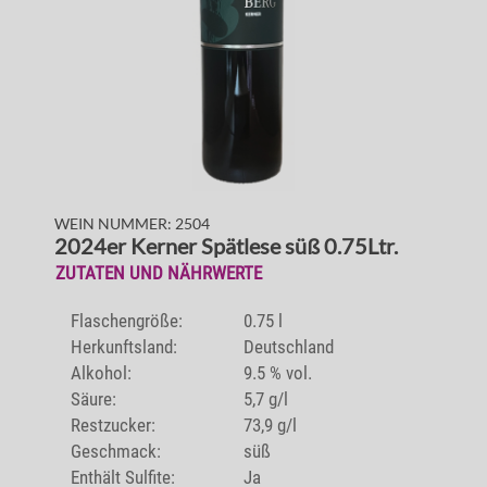
WEIN NUMMER: 2504
2024er Kerner Spätlese süß 0.75Ltr.
ZUTATEN UND NÄHRWERTE
Flaschengröße:
0.75 l
Herkunftsland:
Deutschland
Alkohol:
9.5 % vol.
Säure:
5,7 g/l
Restzucker:
73,9 g/l
Geschmack:
süß
Enthält Sulfite:
Ja