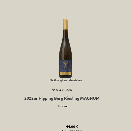
Abbildung kann abweichen
Nr. S64-22MAG
2022er Hipping Berg Riesling MAGNUM
trocken
44.00 €
1.5 l - 29.33 €/ l