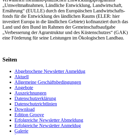
„Umwelt­maßnahmen, Länd­liche Entwick­lung, Landwirt­schaft,
Ernährung“ (EULLE) durch den Euro­päischen Land­wirtschafts­
fonds für die Entwick­lung des länd­lichen Raums (ELER: hier
investiert Europa in die ländlichen Gebiete) kofinanziert durch das
Land und den Bund im Rahmen der Gemein­schafts­aufgabe
„Verbes­serung der Agrar­struktur und des Küsten­schutzes“ (GAK)
eine Förderung für seine Leis­tungen im
Ökolo­gischen Landbau
.
Seiten
Abgebrochene Newsletter Anmeldug
Aktuell
Allgemeine Geschäftsbedingungen
Angebote
Auszeichnungen
Datenschutzerklärung
Datenschutzrichtlinien
Download
Edition Groove
Erfolgreiche Newsletter Abmeldung
Erfolgreiche Newsletter Anmeldug
Galerie