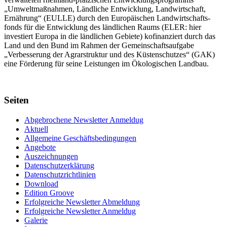
„Umwelt­maßnahmen, Länd­liche Entwick­lung, Landwirt­schaft,
Ernährung“ (EULLE) durch den Euro­päischen Land­wirtschafts­
fonds für die Entwick­lung des länd­lichen Raums (ELER: hier
investiert Europa in die ländlichen Gebiete) kofinanziert durch das
Land und den Bund im Rahmen der Gemein­schafts­aufgabe
„Verbes­serung der Agrar­struktur und des Küsten­schutzes“ (GAK)
eine Förderung für seine Leis­tungen im
Ökolo­gischen Landbau
.
Seiten
Abgebrochene Newsletter Anmeldug
Aktuell
Allgemeine Geschäftsbedingungen
Angebote
Auszeichnungen
Datenschutzerklärung
Datenschutzrichtlinien
Download
Edition Groove
Erfolgreiche Newsletter Abmeldung
Erfolgreiche Newsletter Anmeldug
Galerie