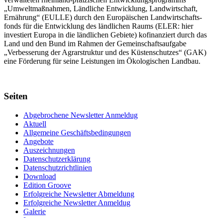
„Umwelt­maßnahmen, Länd­liche Entwick­lung, Landwirt­schaft,
Ernährung“ (EULLE) durch den Euro­päischen Land­wirtschafts­
fonds für die Entwick­lung des länd­lichen Raums (ELER: hier
investiert Europa in die ländlichen Gebiete) kofinanziert durch das
Land und den Bund im Rahmen der Gemein­schafts­aufgabe
„Verbes­serung der Agrar­struktur und des Küsten­schutzes“ (GAK)
eine Förderung für seine Leis­tungen im
Ökolo­gischen Landbau
.
Seiten
Abgebrochene Newsletter Anmeldug
Aktuell
Allgemeine Geschäftsbedingungen
Angebote
Auszeichnungen
Datenschutzerklärung
Datenschutzrichtlinien
Download
Edition Groove
Erfolgreiche Newsletter Abmeldung
Erfolgreiche Newsletter Anmeldug
Galerie