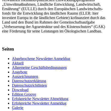
„Umwelt­maßnahmen, Länd­liche Entwick­lung, Landwirt­schaft,
Ernährung“ (EULLE) durch den Euro­päischen Land­wirtschafts­
fonds für die Entwick­lung des länd­lichen Raums (ELER: hier
investiert Europa in die ländlichen Gebiete) kofinanziert durch das
Land und den Bund im Rahmen der Gemein­schafts­aufgabe
„Verbes­serung der Agrar­struktur und des Küsten­schutzes“ (GAK)
eine Förderung für seine Leis­tungen im
Ökolo­gischen Landbau
.
Seiten
Abgebrochene Newsletter Anmeldug
Aktuell
Allgemeine Geschäftsbedingungen
Angebote
Auszeichnungen
Datenschutzerklärung
Datenschutzrichtlinien
Download
Edition Groove
Erfolgreiche Newsletter Abmeldung
Erfolgreiche Newsletter Anmeldug
Galerie