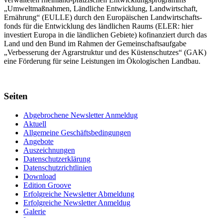
„Umwelt­maßnahmen, Länd­liche Entwick­lung, Landwirt­schaft,
Ernährung“ (EULLE) durch den Euro­päischen Land­wirtschafts­
fonds für die Entwick­lung des länd­lichen Raums (ELER: hier
investiert Europa in die ländlichen Gebiete) kofinanziert durch das
Land und den Bund im Rahmen der Gemein­schafts­aufgabe
„Verbes­serung der Agrar­struktur und des Küsten­schutzes“ (GAK)
eine Förderung für seine Leis­tungen im
Ökolo­gischen Landbau
.
Seiten
Abgebrochene Newsletter Anmeldug
Aktuell
Allgemeine Geschäftsbedingungen
Angebote
Auszeichnungen
Datenschutzerklärung
Datenschutzrichtlinien
Download
Edition Groove
Erfolgreiche Newsletter Abmeldung
Erfolgreiche Newsletter Anmeldug
Galerie