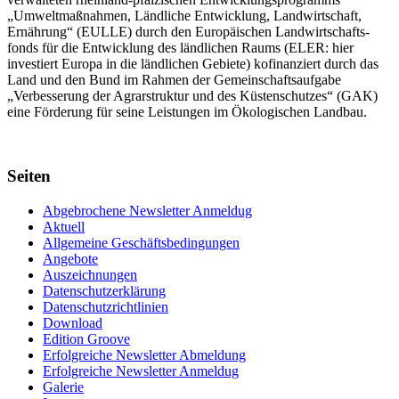
„Umwelt­maßnahmen, Länd­liche Entwick­lung, Landwirt­schaft,
Ernährung“ (EULLE) durch den Euro­päischen Land­wirtschafts­
fonds für die Entwick­lung des länd­lichen Raums (ELER: hier
investiert Europa in die ländlichen Gebiete) kofinanziert durch das
Land und den Bund im Rahmen der Gemein­schafts­aufgabe
„Verbes­serung der Agrar­struktur und des Küsten­schutzes“ (GAK)
eine Förderung für seine Leis­tungen im
Ökolo­gischen Landbau
.
Seiten
Abgebrochene Newsletter Anmeldug
Aktuell
Allgemeine Geschäftsbedingungen
Angebote
Auszeichnungen
Datenschutzerklärung
Datenschutzrichtlinien
Download
Edition Groove
Erfolgreiche Newsletter Abmeldung
Erfolgreiche Newsletter Anmeldug
Galerie