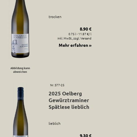
trocken
8.90 €
0.75 l - 11.87 €/ l
inkl. MwSt., zzgl. Versand
Mehr erfahren »
Abbildung kann
abweichen
Nr. S77-25
2025 Oelberg
Gewürztraminer
Spätlese lieblich
lieblich
9.30 €