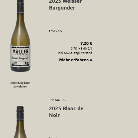
2025 Weisser
Burgunder
trocken
7.20 €
0.75 l - 9.60 €/ l
inkl. MwSt., zzgl. Versand
Mehr erfahren »
Abbildung kann
abweichen
Nr. M43-25
2025 Blanc de
Noir