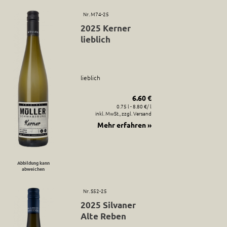
Nr. M74-25
2025 Kerner
lieblich
lieblich
6.60 €
0.75 l - 8.80 €/ l
inkl. MwSt., zzgl. Versand
Mehr erfahren »
Abbildung kann
abweichen
Nr. S52-25
2025 Silvaner
Alte Reben