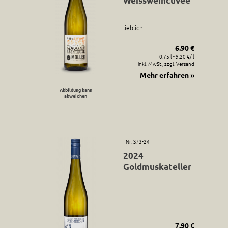
Weissweincuvée
lieblich
6.90 €
0.75 l - 9.20 €/ l
inkl. MwSt., zzgl. Versand
Mehr erfahren »
Abbildung kann
abweichen
Nr. S73-24
2024
Goldmuskateller
7.90 €