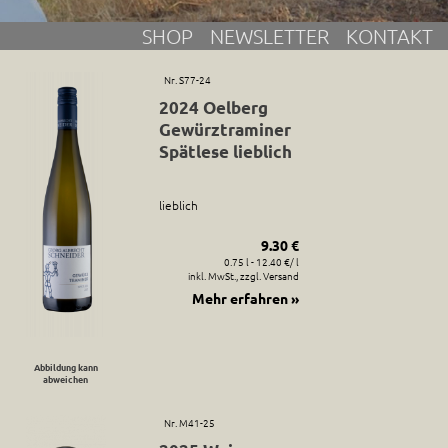
SHOP
NEWSLETTER
KONTAKT
Nr. S77-24
2024 Oelberg
Gewürztraminer
Spätlese lieblich
lieblich
9.30 €
0.75 l - 12.40 €/ l
inkl. MwSt., zzgl. Versand
Mehr erfahren »
Abbildung kann
abweichen
Nr. M41-25