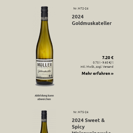
Nr. M72-24
2024
Goldmuskateller
7.20 €
0.75 l - 9.60 €/ l
inkl. MwSt., zzgl. Versand
Mehr erfahren »
Abbildung kann
abweichen
Nr. M75-24
2024 Sweet &
Spicy