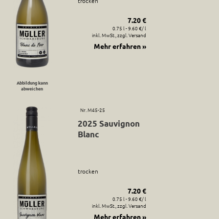
trocken
7.20 €
0.75 l - 9.60 €/ l
inkl. MwSt., zzgl. Versand
Mehr erfahren »
Abbildung kann
abweichen
Nr. M45-25
2025 Sauvignon
Blanc
trocken
7.20 €
0.75 l - 9.60 €/ l
inkl. MwSt., zzgl. Versand
Mehr erfahren »