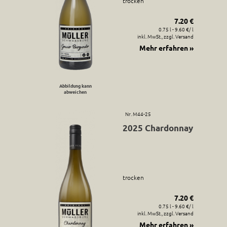
trocken
7.20 €
0.75 l - 9.60 €/ l
inkl. MwSt., zzgl. Versand
Mehr erfahren »
Abbildung kann
abweichen
Nr. M44-25
2025 Chardonnay
trocken
7.20 €
0.75 l - 9.60 €/ l
inkl. MwSt., zzgl. Versand
Mehr erfahren »