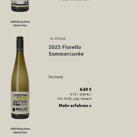
Abbildung kann
abweichen
Nr. M70-25
2025 Fiorello
Sommercuvée
feinherb
6.60 €
0.75 l - 8.80 €/ l
inkl. MwSt., zzgl. Versand
Mehr erfahren »
Abbildung kann
abweichen