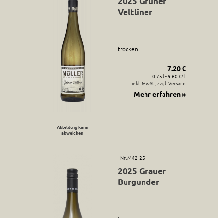
2025 Grüner
Veltliner
trocken
7.20 €
0.75 l - 9.60 €/ l
inkl. MwSt., zzgl. Versand
Mehr erfahren »
Abbildung kann
abweichen
Nr. M42-25
2025 Grauer
Burgunder