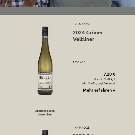
Nr. M40-24
2024 Grüner
Veltliner
trocken
7.20 €
0.75 l - 9.60 €/ l
inkl. MwSt., zzgl. Versand
Mehr erfahren »
Abbildung kann
abweichen
Nr. M40-25