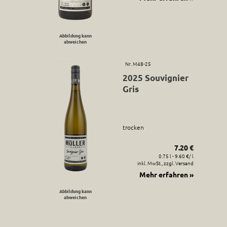
Abbildung kann
abweichen
Nr. M48-25
2025 Souvignier
Gris
trocken
7.20 €
0.75 l - 9.60 €/ l
inkl. MwSt., zzgl. Versand
Mehr erfahren »
Abbildung kann
abweichen