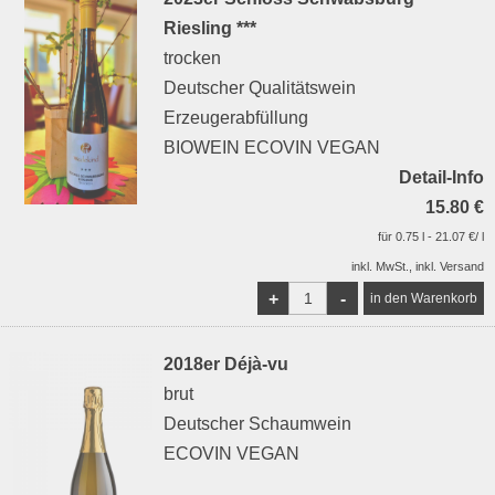
Riesling ***
trocken
Deutscher Qualitätswein
Erzeugerabfüllung
BIOWEIN ECOVIN VEGAN
Detail-Info
15.80 €
für 0.75 l - 21.07 €/ l
inkl. MwSt., inkl. Versand
+
-
2018er Déjà-vu
brut
Deutscher Schaumwein
ECOVIN VEGAN