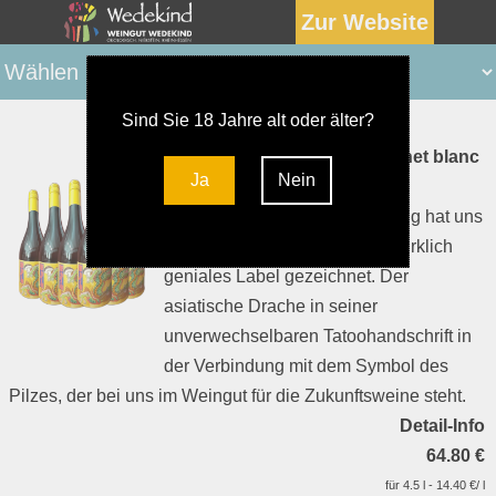
Zur Website
Sind Sie 18 Jahre alt oder älter?
Probepaket Sparkling Cabernet blanc
Ja
Nein
Für diesen grandiosen Sparkling hat uns
der bekannte Tatoo-Artist ein wirklich
geniales Label gezeichnet. Der
asiatische Drache in seiner
unverwechselbaren Tatoohandschrift in
der Verbindung mit dem Symbol des
Pilzes, der bei uns im Weingut für die Zukunftsweine steht.
Detail-Info
64.80 €
für 4.5 l - 14.40 €/ l