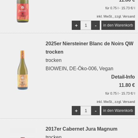
für 0.75 l - 15.73 €/ l
inkl. MwSt., zzgl. Versand
+
-
2025er Niersteiner Blanc de Noirs QW
trocken
trocken
BIOWEIN, DE-Öko-006, Vegan
Detail-Info
11.80 €
für 0.75 l - 15.73 €/ l
inkl. MwSt., zzgl. Versand
+
-
2017er Cabernet Jura Magnum
trocken