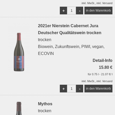
inkl. MwSt., inkl. Versand
+
-
2021er Nierstein Cabernet Jura
Deutscher Qualitätswein trocken
trocken
Biowein, Zukunftswein, PIWI, vegan,
ECOVIN
Detail-Info
15.80 €
für 0.75 l - 21.07 €/ l
inkl. MwSt., inkl. Versand
+
-
Mythos
trocken