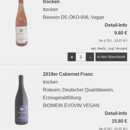
trocken
trocken
Biowein DE-ÖKO-006, Vegan
Detail-Info
9.80 €
für 0.75 l - 13.07 €/ l
inkl. MwSt., zzgl. Versand
+
-
2019er Cabernet Franc
trocken
Rotwein, Deutscher Qualitätswein,
Erzeugerabfüllung
BIOWEIN EVOVIN VEGAN
Detail-Info
15.80 €
für 0.75 l - 21.07 €/ l