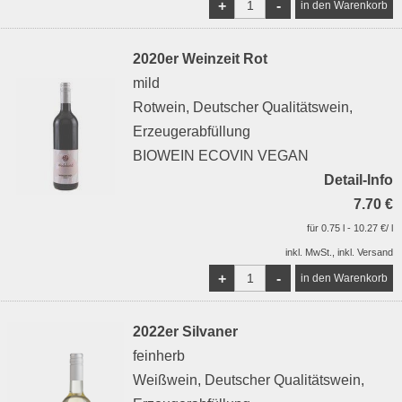
+
-
2020er Weinzeit Rot
mild
Rotwein, Deutscher Qualitätswein,
Erzeugerabfüllung
BIOWEIN ECOVIN VEGAN
Detail-Info
7.70 €
für 0.75 l - 10.27 €/ l
inkl. MwSt., inkl. Versand
+
-
2022er Silvaner
feinherb
Weißwein, Deutscher Qualitätswein,