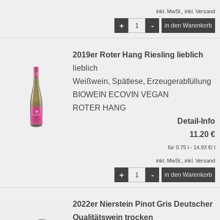
inkl. MwSt., inkl. Versand
+
-
2019er Roter Hang Riesling lieblich
lieblich
Weißwein, Spätlese, Erzeugerabfüllung
BIOWEIN ECOVIN VEGAN
ROTER HANG
Detail-Info
11.20 €
für 0.75 l - 14.93 €/ l
inkl. MwSt., inkl. Versand
+
-
2022er Nierstein Pinot Gris Deutscher
Qualitätswein trocken