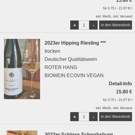
15.80 €
für 0.75 l - 21.07 €/ l
inkl. MwSt., inkl. Versand
+
-
2023er Hipping Riesling ***
trocken
Deutscher Qualitätswein
ROTER HANG
BIOWEIN ECOVIN VEGAN
Detail-Info
15.80 €
für 0.75 l - 21.07 €/ l
inkl. MwSt., inkl. Versand
+
-
2023er Schloss Schwabsburg