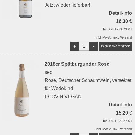
Jetzt wieder lieferbar!
Detail-Info
16.30 €
für 0.75 l - 21.73 €/ l
inkl. MwSt., inkl. Versand
+
-
2018er Spätburgunder Rosé
sec
Rosé, Deutscher Schaumwein, versektet
für Wedekind
ECOVIN VEGAN
Detail-Info
15.20 €
für 0.75 l - 20.27 €/ l
inkl. MwSt., inkl. Versand