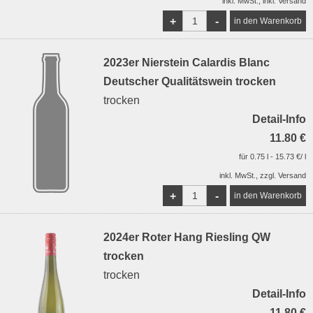
inkl. MwSt., inkl. Versand
+
-
2023er Nierstein Calardis Blanc
Deutscher Qualitätswein trocken
trocken
Detail-Info
11.80 €
für 0.75 l - 15.73 €/ l
inkl. MwSt., zzgl. Versand
+
-
2024er Roter Hang Riesling QW
trocken
trocken
Detail-Info
11.80 €