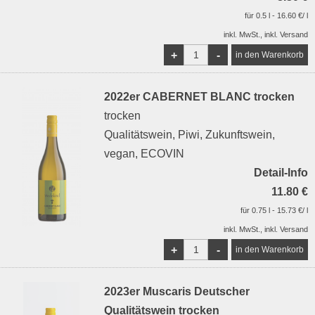
für 0.5 l - 16.60 €/ l
inkl. MwSt., inkl. Versand
+
-
2022er CABERNET BLANC trocken
trocken
Qualitätswein, Piwi, Zukunftswein,
vegan, ECOVIN
Detail-Info
11.80 €
für 0.75 l - 15.73 €/ l
inkl. MwSt., inkl. Versand
+
-
2023er Muscaris Deutscher
Qualitätswein trocken