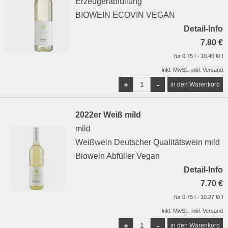
Erzeugerabfüllung
BIOWEIN ECOVIN VEGAN
Detail-Info
7.80 €
für 0.75 l - 10.40 €/ l
inkl. MwSt., inkl. Versand
+
-
2022er Weiß mild
mild
Weißwein Deutscher Qualitätswein mild
Biowein Abfüller Vegan
Detail-Info
7.70 €
für 0.75 l - 10.27 €/ l
inkl. MwSt., inkl. Versand
+
-