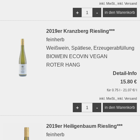
inkl. MwSt., inkl. Versand
+
-
2019er Kranzberg Riesling***
feinherb
Weißwein, Spätlese, Erzeugerabfüllung
BIOWEIN ECOVIN VEGAN
ROTER HANG
Detail-Info
15.80 €
für 0.75 l - 21.07 €/ l
inkl. MwSt., inkl. Versand
+
-
2019er Heiligenbaum Riesling***
feinherb