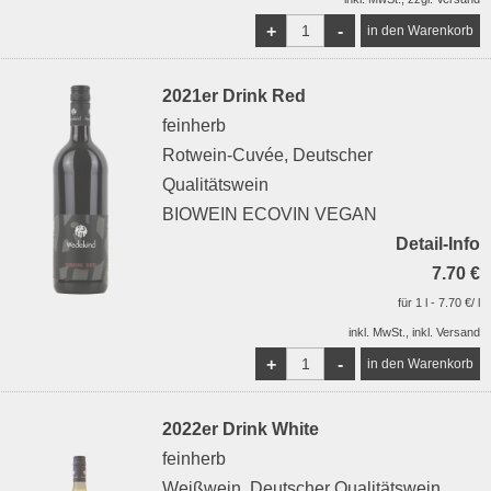
+
-
2021er Drink Red
feinherb
Rotwein-Cuvée, Deutscher
Qualitätswein
BIOWEIN ECOVIN VEGAN
Detail-Info
7.70 €
für 1 l - 7.70 €/ l
inkl. MwSt., inkl. Versand
+
-
2022er Drink White
feinherb
Weißwein, Deutscher Qualitätswein