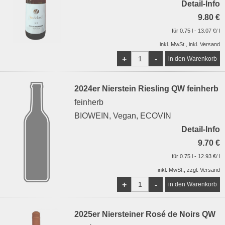
Detail-Info
9.80 €
für 0.75 l - 13.07 €/ l
inkl. MwSt., inkl. Versand
+
-
2024er Nierstein Riesling QW feinherb
feinherb
BIOWEIN, Vegan, ECOVIN
Detail-Info
9.70 €
für 0.75 l - 12.93 €/ l
inkl. MwSt., zzgl. Versand
+
-
2025er Niersteiner Rosé de Noirs QW