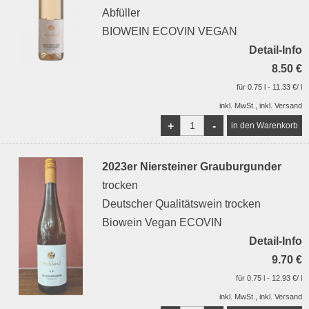
Abfüller
BIOWEIN ECOVIN VEGAN
Detail-Info
8.50 €
für 0.75 l - 11.33 €/ l
inkl. MwSt., inkl. Versand
+
-
2023er Niersteiner Grauburgunder
trocken
Deutscher Qualitätswein trocken
Biowein Vegan ECOVIN
Detail-Info
9.70 €
für 0.75 l - 12.93 €/ l
inkl. MwSt., inkl. Versand