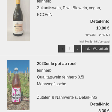
feinherb
Zukunftswein, Piwi, Biowein, vegan,
ECOVIN
Detail-Info
10.80 €
für 0.75 l - 14.40 €/ l
inkl. MwSt., inkl. Versand
+
-
2023er le pot au rosé
feinherb
Qualitätswein feinherb 0.5l
Mehrwegflasche
Zutaten & Nährwerte s. Detail-Info
Detail-Info
8.30 €