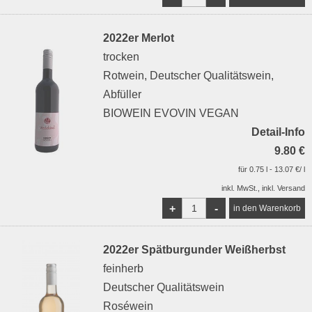
2022er Merlot
trocken
Rotwein, Deutscher Qualitätswein,
Abfüller
BIOWEIN EVOVIN VEGAN
Detail-Info
9.80 €
für 0.75 l - 13.07 €/ l
inkl. MwSt., inkl. Versand
+
-
2022er Spätburgunder Weißherbst
feinherb
Deutscher Qualitätswein
Roséwein