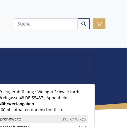
Erzeugerabfüllung :
Weingut Schweickardt
,
Breitgasse
48
DE
-55437
, Appenheim
Nährwertangaben
100ml enthalten durchschnittlich:
Brennwert:
315 kJ/76 kcal