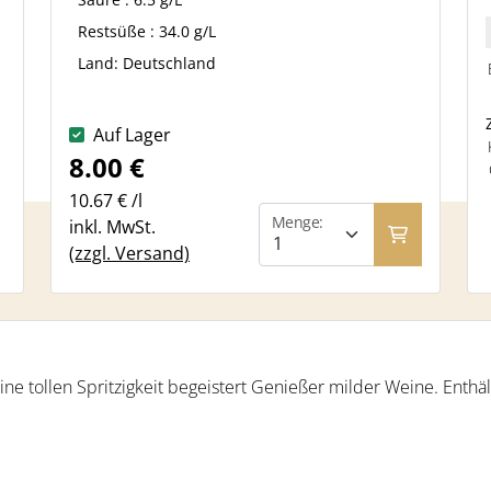
Restsüße : 34.0 g/L
Land: Deutschland
Jahrgang: 2025
Sorte: Bacchus
Auf Lager
Anbaugebiet: Rheinhessen
8.00 €
10.67 € /l
Menge:
inkl. MwSt.
(zzgl. Versand)
e tollen Spritzigkeit begeistert Genießer milder Weine. Enthält