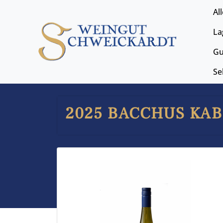
Al
La
Gu
Se
2025 BACCHUS KABI