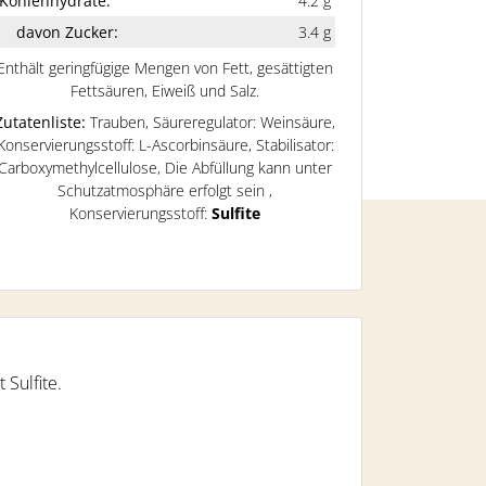
Kohlenhydrate:
4.2 g
davon Zucker:
3.4 g
Enthält geringfügige Mengen von Fett, gesättigten
Fettsäuren, Eiweiß und Salz.
Zutatenliste:
Trauben, Säureregulator: Weinsäure,
Konservierungsstoff: L-Ascorbinsäure, Stabilisator:
Carboxymethylcellulose, Die Abfüllung kann unter
Schutzatmosphäre erfolgt sein
,
Konservierungsstoff:
Sulfite
 Sulfite.