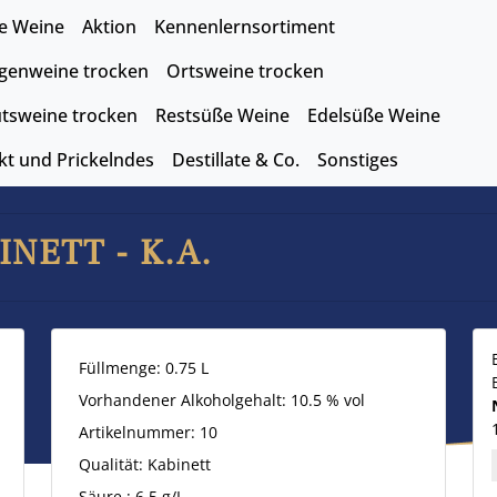
le Weine
Aktion
Kennenlernsortiment
genweine trocken
Ortsweine trocken
tsweine trocken
Restsüße Weine
Edelsüße Weine
kt und Prickelndes
Destillate & Co.
Sonstiges
NETT - K.A.
Füllmenge: 0.75
L
Vorhandener Alkoholgehalt: 10.5 % vol
Artikelnummer: 10
Qualität: Kabinett
Säure : 6.5 g/L