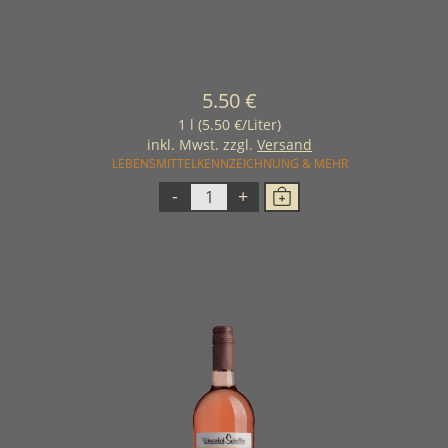
5.50 €
1 l (5.50 €/Liter)
inkl. Mwst. zzgl.
Versand
LEBENSMITTELKENNZEICHNUNG & MEHR
-
+