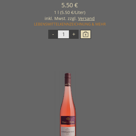
5.50 €
1 l (5.50 €/Liter)
inkl. Mwst. zzgl.
Versand
LEBENSMITTELKENNZEICHNUNG & MEHR
-
+