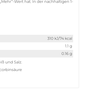
Mehr“-Wert hat. In der nachhaltigen 1-
310 kJ/74 kcal
1.1 g
0.16 g
iß und Salz.
scorbinsäure