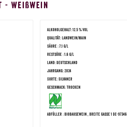
t - Weißwein
Alkoholgehalt: 12.5 % vol
Qualität: Landwein/Main
Säure : 7.1 g/L
Restsüße : 1.6 g/L
Land: Deutschland
Jahrgang: 2024
Sorte: Silvaner
Geschmack: trocken
Abfüller :
BioBausewein
, Breite Gasse
1
DE
-97346