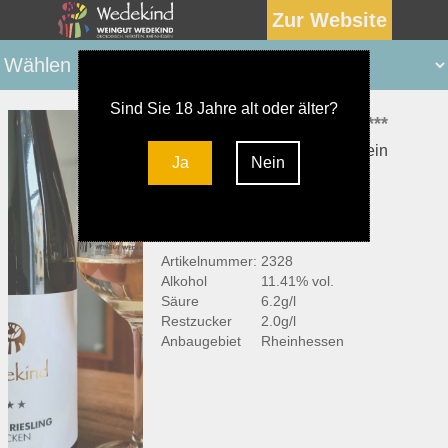
Zur Website
Sind Sie 18 Jahre alt oder älter?
2023er Hipping Riesling ***
trocken Deutscher Qualitätswein
Ja
Nein
ROTER HANG
BIOWEIN ECOVIN VEGAN
Artikelnummer:
2328
Alkohol
11.41% vol.
Säure
6.2g/l
Restzucker
2.0g/l
Anbaugebiet
Rheinhessen