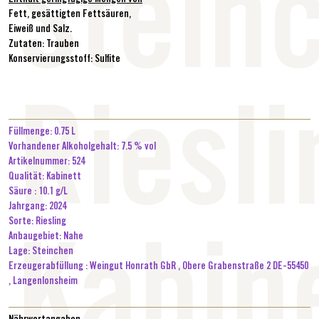
Stein
Enthält geringfügige Mengen von
Fett, gesättigten Fettsäuren,
Eiweiß und Salz.
Zutaten:
Trauben
Konservierungsstoff:
Sulfite
Riesli
Füllmenge: 0.75
L
Vorhandener Alkoholgehalt: 7.5 % vol
Artikelnummer: 524
Qualität: Kabinett
Säure : 10.1 g/L
Jahrgang: 2024
Sorte: Riesling
Anbaugebiet: Nahe
Kabin
Lage: Steinchen
Erzeugerabfüllung :
Weingut Honrath GbR
, Obere Grabenstraße
2
DE
-55450
, Langenlonsheim