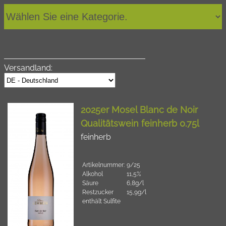
Versandland:
2025er Mosel Blanc de Noir
Qualitätswein feinherb 0.75l
feinherb
Artikelnummer:
9/25
Alkohol
11,5%
Säure
6,8g/l
Restzucker
15,9g/l
enthält Sulfite