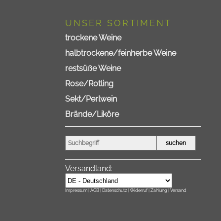
UNSER SORTIMENT
trockene Weine
halbtrockene/feinherbe Weine
restsüße Weine
Rose/Rotling
Sekt/Perlwein
Brände/Liköre
Versandland:
Impressum |
AGB |
Datenschutz |
Widerruf |
Zahlung | Versand