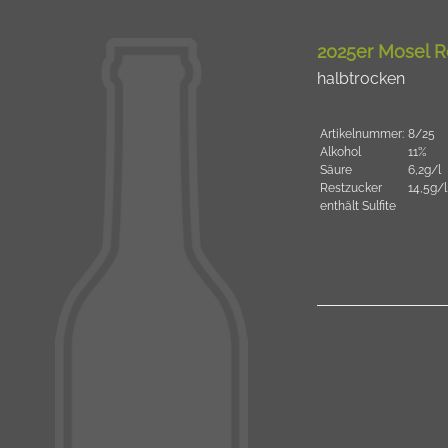
2025er Mosel R
halbtrocken
Artikelnummer:
8/25
Alkohol
11%
Säure
6,2g/l
Restzucker
14,5g/l
enthält Sulfite