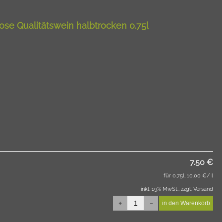
ose Qualitätswein halbtrocken 0.75l
7.50 €
für 0.75l, 10.00 €/ l
inkl. 19% MwSt., zzgl. Versand
+
-