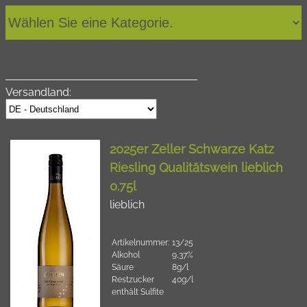
Versandland:
2025er Zeller Schwarze Katz
Riesling Qualitätswein lieblich
0.75l
lieblich
Artikelnummer:
13/25
Alkohol
9,37%
Säure
8g/l
Restzucker
40g/l
enthält Sulfite