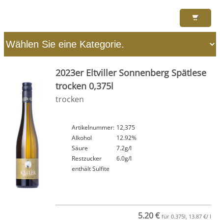
2023er Eltviller Sonnenberg Spätlese
trocken 0,375l
trocken
Artikelnummer:
12,375
Alkohol
12.92%
Säure
7.2g/l
Restzucker
6.0g/l
enthält Sulfite
5.20 €
für 0.375l, 13.87 €/ l