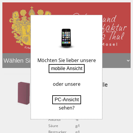
Möchten Sie lieber unsere
oder unsere
2er Präsentkarton Welle
0,751,0L
sehen?
Artikelnummer:
2er
Alkohol
%
Säure
g/l
Restzucker
g/l