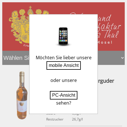
Möchten Sie lieber unsere
2024
oder unsere
2024er Rosé v. Spätburguder
feinherb
Artikelnummer:
R525
sehen?
Alkohol
10,5%
Säure
6,5g/l
Restzucker
26,7g/l