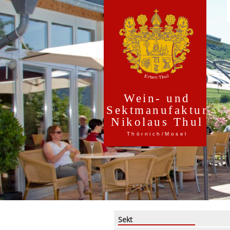
Wein- und
Sektmanufaktur
Nikolaus Thul
Thörnich/Mosel