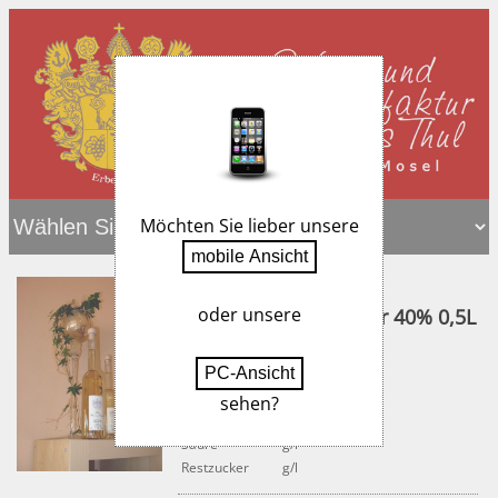
Möchten Sie lieber unsere
0
oder unsere
Feines Kirsch - Wasser 40% 0,5L
Artikelnummer:
244
sehen?
Alkohol
%
Säure
g/l
Restzucker
g/l