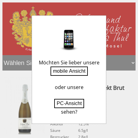
Möchten Sie lieber unsere
oder unsere
Erben Thul Riesling Sekt Brut
nature 0,75 L
brut nature
sehen?
Artikelnummer:
148
Alkohol
12.5%
Säure
6.5g/l
Restzucker
2.8g/l