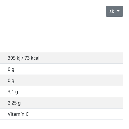
sk
305 kJ / 73 kcal
0 g
0 g
3,1 g
2,25 g
Vitamín C