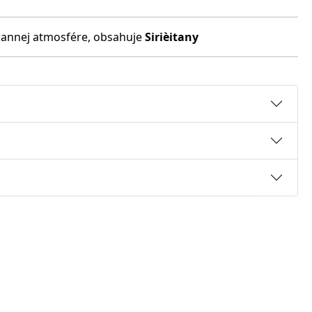
hrannej atmosfére, obsahuje
Sirièitany