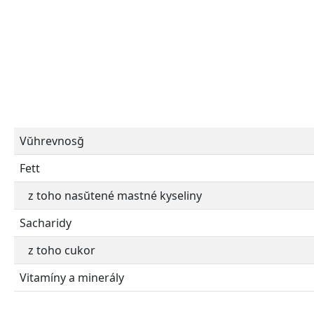
Vŭhrevnosğ
Fett
z toho nasŭtené mastné kyseliny
Sacharidy
z toho cukor
Vitamíny a minerály