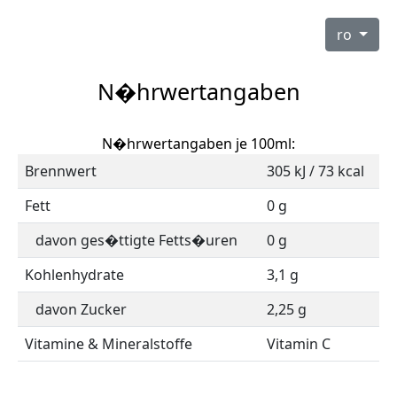
ro
N�hrwertangaben
N�hrwertangaben je 100ml:
Brennwert
305 kJ / 73 kcal
Fett
0 g
davon ges�ttigte Fetts�uren
0 g
Kohlenhydrate
3,1 g
davon Zucker
2,25 g
Vitamine & Mineralstoffe
Vitamin C