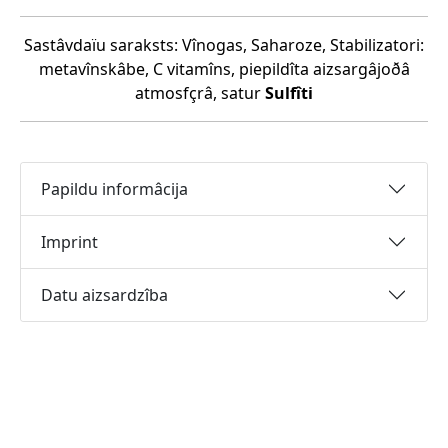
Sastâvdaïu saraksts: Vînogas, Saharoze, Stabilizatori:
metavînskâbe, C vitamîns, piepildîta aizsargâjoðâ
atmosfçrâ, satur
Sulfîti
Papildu informâcija
Imprint
Datu aizsardzîba