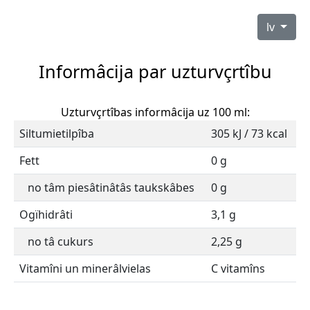
lv
Informâcija par uzturvçrtîbu
Uzturvçrtîbas informâcija uz 100 ml:
Siltumietilpîba
305 kJ / 73 kcal
Fett
0 g
no tâm piesâtinâtâs taukskâbes
0 g
Ogïhidrâti
3,1 g
no tâ cukurs
2,25 g
Vitamîni un minerâlvielas
C vitamîns