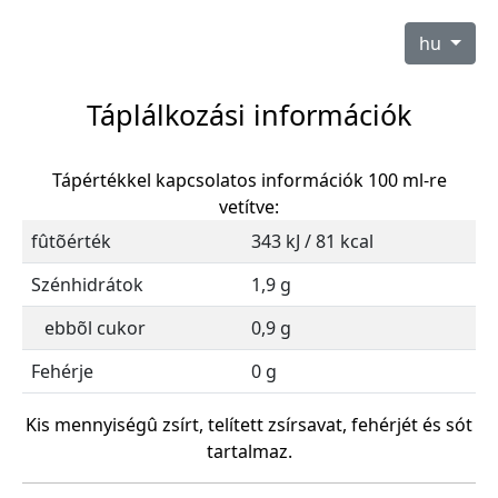
hu
Táplálkozási információk
Tápértékkel kapcsolatos információk 100 ml-re
vetítve:
fûtõérték
343 kJ / 81 kcal
Szénhidrátok
1,9 g
ebbõl cukor
0,9 g
Fehérje
0 g
Kis mennyiségû zsírt, telített zsírsavat, fehérjét és sót
tartalmaz.