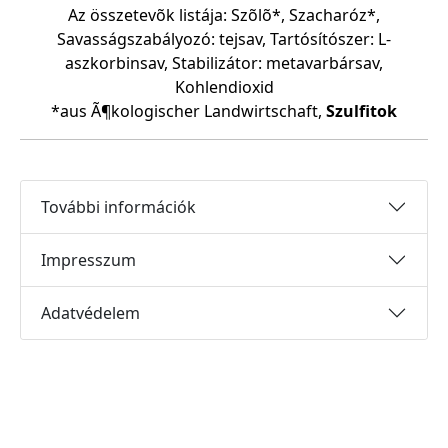
Az összetevõk listája: Szõlõ*, Szacharóz*,
Savasságszabályozó: tejsav, Tartósítószer: L-
aszkorbinsav, Stabilizátor: metavarbársav,
Kohlendioxid
*aus Ã¶kologischer Landwirtschaft,
Szulfitok
További információk
Impresszum
Adatvédelem