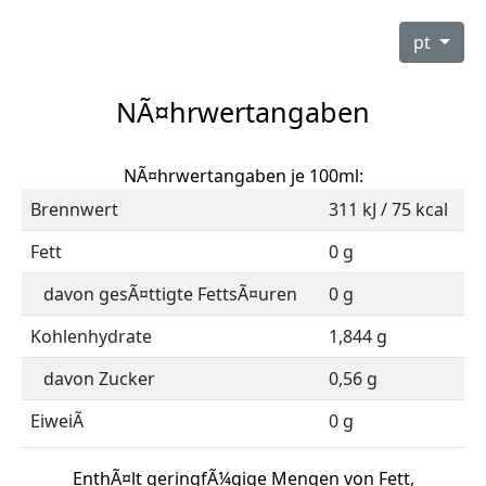
pt
NÃ¤hrwertangaben
NÃ¤hrwertangaben je 100ml:
Brennwert
311 kJ / 75 kcal
Fett
0 g
davon gesÃ¤ttigte FettsÃ¤uren
0 g
Kohlenhydrate
1,844 g
davon Zucker
0,56 g
EiweiÃ
0 g
EnthÃ¤lt geringfÃ¼gige Mengen von Fett,