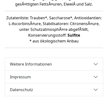
gesÃ¤ttigten FettsÃ¤uren, EiweiÃ und Salz.
Zutatenliste: Trauben*, Saccharose*, Antioxidantien:
L-AscorbinsÃ¤ure, Stabilisatoren: CitronensÃ¤ure,
unter SchutzatmosphÃ¤re abgefÃ¼llt,
Konservierungsstoff:
Sulfite
* aus ökologischem Anbau
Weitere Informationen
Impressum
Datenschutz