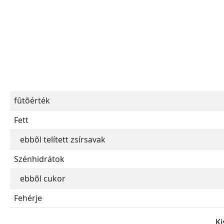
fûtõérték
Fett
ebbõl telített zsírsavak
Szénhidrátok
ebbõl cukor
Fehérje
Ki