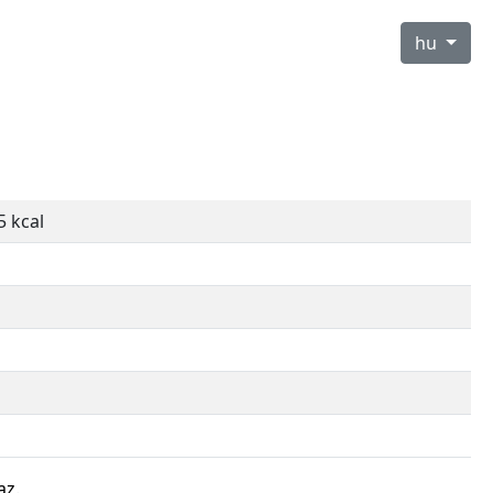
hu
5 kcal
az.