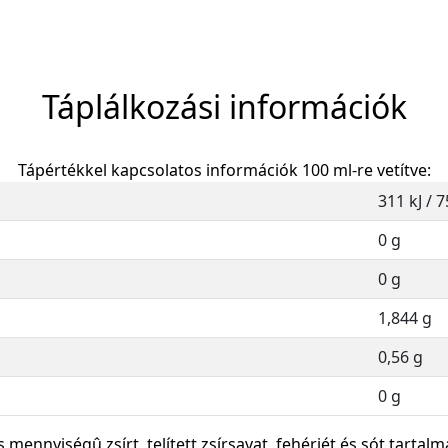
Táplálkozási információk
Tápértékkel kapcsolatos információk 100 ml-re vetítve:
311 kJ / 7
0 g
0 g
1,844 g
0,56 g
0 g
s mennyiségû zsírt, telített zsírsavat, fehérjét és sót tartalm