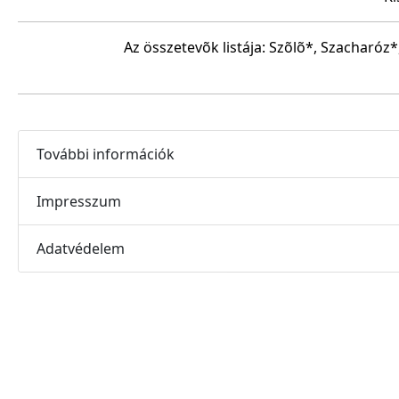
Az összetevõk listája: Szõlõ*, Szacharóz*
További információk
Impresszum
Adatvédelem