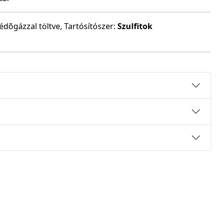
védõgázzal töltve, Tartósítószer:
Szulfitok