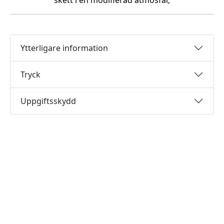
skett i en modifierad atmosfär,
Ytterligare information
Tryck
Uppgiftsskydd