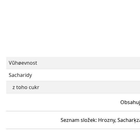
Vũhøevnost
Sacharidy
z toho cukr
Obsahuje
Seznam složek: Hrozny, Sacharķza