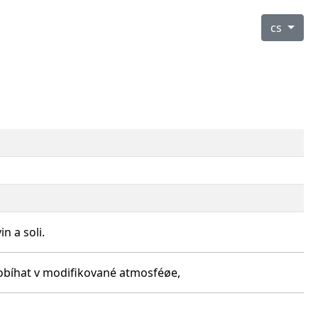
cs
n a soli.
robíhat v modifikované atmosféøe,