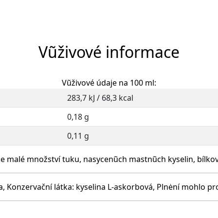
Vũživové informace
Vũživové údaje na 100 ml:
283,7 kJ / 68,3 kcal
0,18 g
0,11 g
 malé množství tuku, nasycenũch mastnũch kyselin, bílkovi
, Konzervační látka: kyselina L-askorbová, Plnėní mohlo p