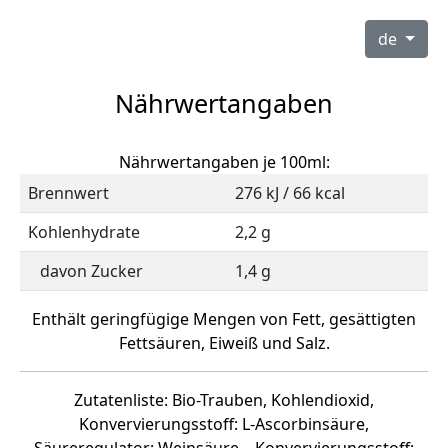
de
Nährwertangaben
Nährwertangaben je 100ml:
Brennwert
276 kJ / 66 kcal
Kohlenhydrate
2,2 g
davon Zucker
1,4 g
Enthält geringfügige Mengen von Fett, gesättigten
Fettsäuren, Eiweiß und Salz.
Zutatenliste: Bio-Trauben, Kohlendioxid,
Konvervierungsstoff: L-Ascorbinsäure,