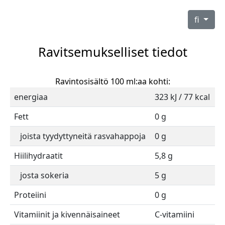
fi
Ravitsemukselliset tiedot
Ravintosisältö 100 ml:aa kohti:
energiaa
323 kJ / 77 kcal
Fett
0 g
joista tyydyttyneitä rasvahappoja
0 g
Hiilihydraatit
5,8 g
josta sokeria
5 g
Proteiini
0 g
Vitamiinit ja kivennäisaineet
C-vitamiini