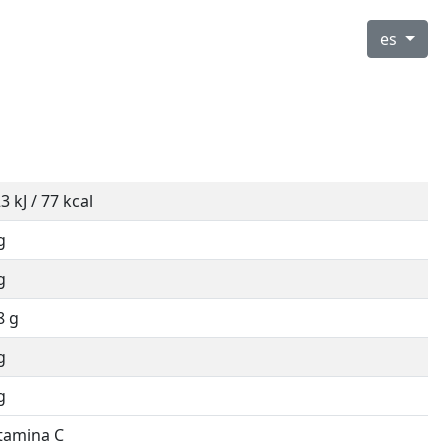
es
3 kJ / 77 kcal
g
g
8 g
g
g
tamina C