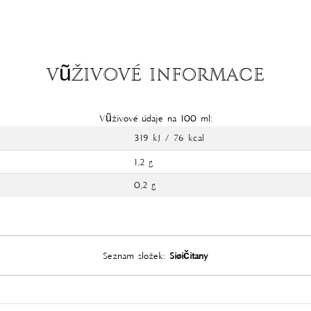
Vũživové informace
Vũživové údaje na 100 ml:
319 kJ / 76 kcal
1,2 g
0,2 g
Seznam složek:
Siøičitany