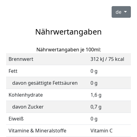
de
Nährwertangaben
Nährwertangaben je 100ml:
Brennwert
312 kJ / 75 kcal
Fett
0 g
davon gesättigte Fettsäuren
0 g
Kohlenhydrate
1,6 g
davon Zucker
0,7 g
Eiweiß
0 g
Vitamine & Mineralstoffe
Vitamin C