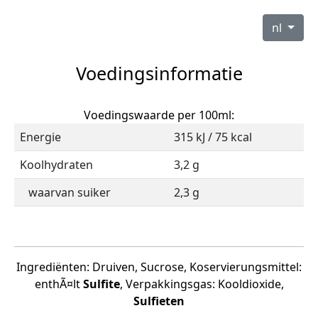
nl
Voedingsinformatie
Voedingswaarde per 100ml:
Energie
315 kJ / 75 kcal
Koolhydraten
3,2 g
waarvan suiker
2,3 g
Ingrediënten: Druiven, Sucrose, Koservierungsmittel:
enthÃ¤lt
Sulfite
, Verpakkingsgas: Kooldioxide,
Sulfieten