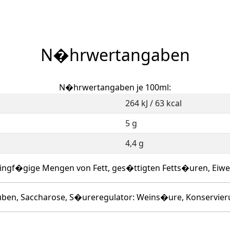
N�hrwertangaben
N�hrwertangaben je 100ml:
264 kJ / 63 kcal
5 g
4,4 g
ingf�gige Mengen von Fett, ges�ttigten Fetts�uren, Eiwe
auben, Saccharose, S�ureregulator: Weins�ure, Konservier