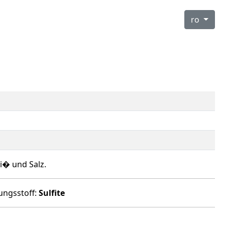
ro
i� und Salz.
ungsstoff:
Sulfite