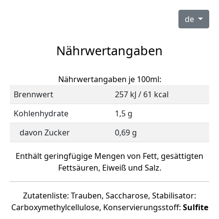
de
Nährwertangaben
Nährwertangaben je 100ml:
Brennwert
257 kJ / 61 kcal
Kohlenhydrate
1,5 g
davon Zucker
0,69 g
Enthält geringfügige Mengen von Fett, gesättigten
Fettsäuren, Eiweiß und Salz.
Zutatenliste: Trauben, Saccharose, Stabilisator:
Carboxymethylcellulose, Konservierungsstoff:
Sulfite